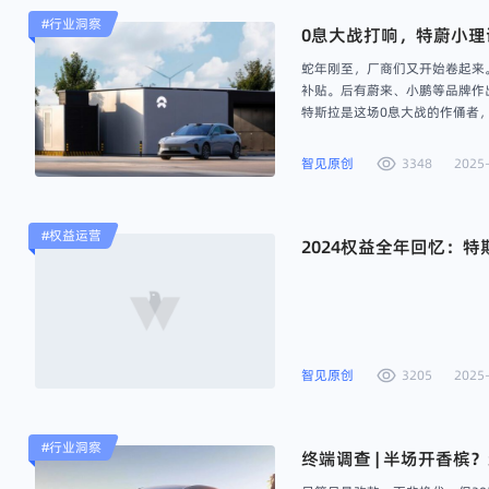
#
行业洞察
0息大战打响，特蔚小
蛇年刚至，厂商们又开始卷起来。先
补贴。后有蔚来、小鹏等品牌作
特斯拉是这场0息大战的作俑者，其
门版本。随后在2024年7月，特
智见原创
3348
2025-
#
权益运营
2024权益全年回忆：
智见原创
3205
2025-
#
行业洞察
终端调查 | 半场开香槟？