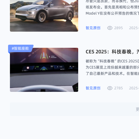
尽管只是改款，而非换代，但202
场发布会。首先是亮相和公布预
Model Y在没有公开预告的
品牌自带流量。毕竟在没有发布会
个。为此，我们近日针对特斯拉新
智见原创
2895
2025-
#
智能座舱
CES 2025：科技春
被称为“科技春晚”的CES 2
为CES展览上戏份越来越重的部
了自己最新产品和技术。在智能
搭载由高通8295智能座舱计算平
智见原创
2785
2025-