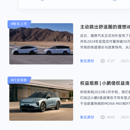
#
新车上市
主动跳出舒适圈的理想i
近日，理想汽车正式对外发布了其
并在2024年实现交付量突破5
市场的快速增长与政策导向，从高
的增程式主战场转向纯电新战场
智见原创
3727
2025-
#
行业洞察
权益观察 | 小鹏借权
时间来到2025年2月中旬，我
们说过小鹏0息政策在不同车型之间
于当前最热销的MONA M03
库存”。不仅是0息政策，小鹏
智见原创
4045
2025-